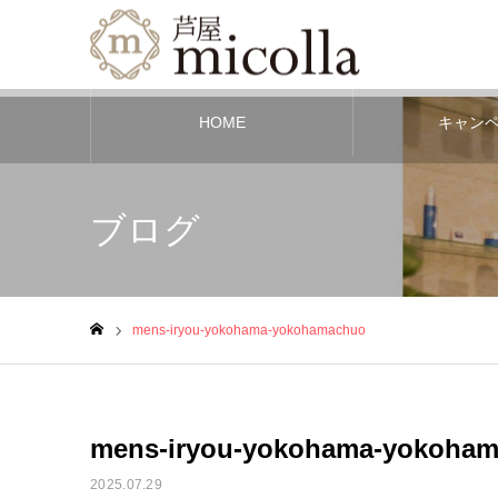
HOME
キャン
ブログ
mens-iryou-yokohama-yokohamachuo
ホーム
mens-iryou-yokohama-yokoha
2025.07.29