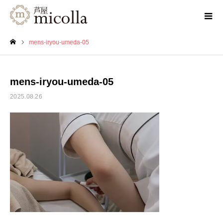
mens-iryou-umeda-05
ホーム
mens-iryou-umeda-05
2025.08.26