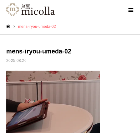
mens-iryou-umeda-02
ホーム
mens-iryou-umeda-02
2025.08.26