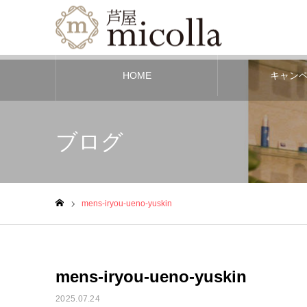
HOME
キャン
ブログ
mens-iryou-ueno-yuskin
ホーム
mens-iryou-ueno-yuskin
2025.07.24