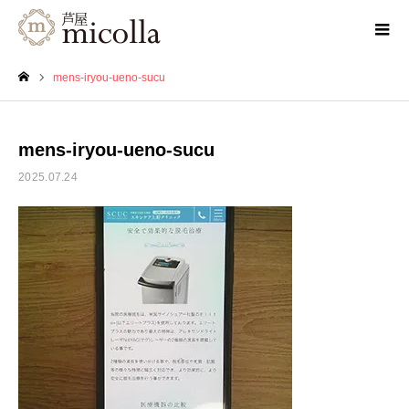
mens-iryou-ueno-sucu
ホーム
mens-iryou-ueno-sucu
2025.07.24