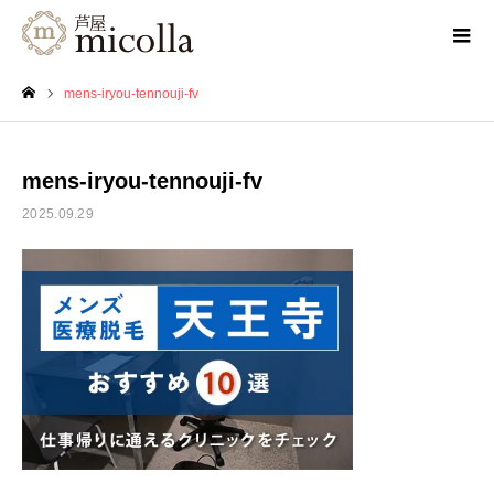
mens-iryou-tennouji-fv
ホーム
mens-iryou-tennouji-fv
2025.09.29