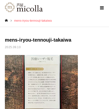
mens-iryou-tennouji-takaiwa
ホーム
mens-iryou-tennouji-takaiwa
2025.09.10