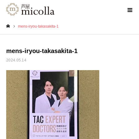
mens-iryou-takasakita-1
ホーム
mens-iryou-takasakita-1
2024.05.14