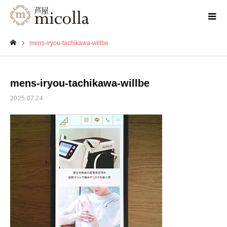
mens-iryou-tachikawa-willbe
ホーム
mens-iryou-tachikawa-willbe
2025.07.24