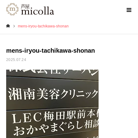
mens-iryou-tachikawa-shonan
ホーム
mens-iryou-tachikawa-shonan
2025.07.24