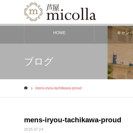
HOME
キャン
ブログ
mens-iryou-tachikawa-proud
ホーム
mens-iryou-tachikawa-proud
2025.07.24