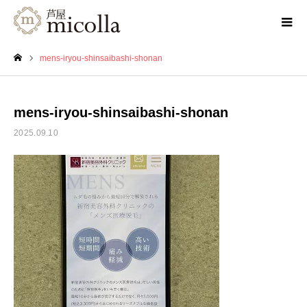
mens-iryou-shinsaibashi-shonan
ホーム
mens-iryou-shinsaibashi-shonan
2025.09.10