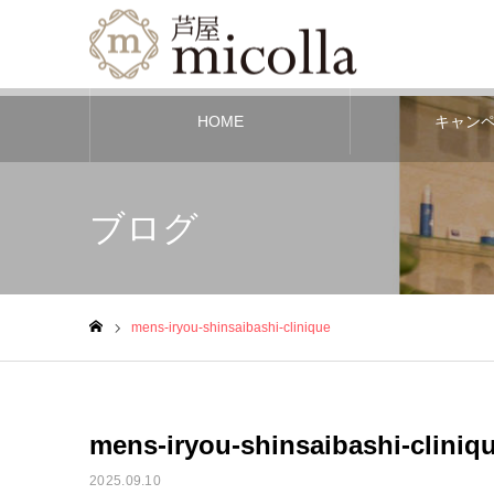
HOME
キャン
ブログ
mens-iryou-shinsaibashi-clinique
ホーム
mens-iryou-shinsaibashi-cliniq
2025.09.10