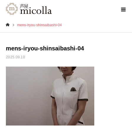
mens-iryou-shinsaibashi-04
ホーム
mens-iryou-shinsaibashi-04
2025.09.10