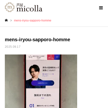
mens-iryou-sapporo-homme
ホーム
mens-iryou-sapporo-homme
2025.09.17