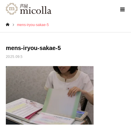
mens-iryou-sakae-5
ホーム
mens-iryou-sakae-5
2025.09.5