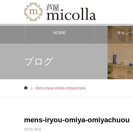
HOME
キャン
ブログ
mens-iryou-omiya-omiyachuou
ホーム
mens-iryou-omiya-omiyachuou
2025.08.8