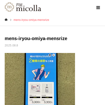
mens-iryou-omiya-mensrize
ホーム
mens-iryou-omiya-mensrize
2025.08.8