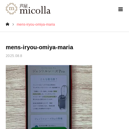
mens-iryou-omiya-maria
ホーム
mens-iryou-omiya-maria
2025.08.8