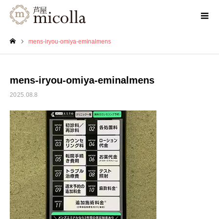
mens-iryou-omiya-eminalmens
ホーム
mens-iryou-omiya-eminalmens
2025.08.8