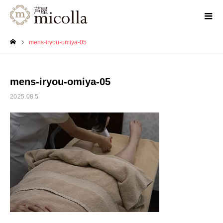
mens-iryou-omiya-05
ホーム
mens-iryou-omiya-05
2025.08.5