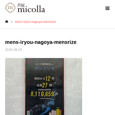
mens-iryou-nagoya-mensrize
ホーム
mens-iryou-nagoya-mensrize
2025.08.28