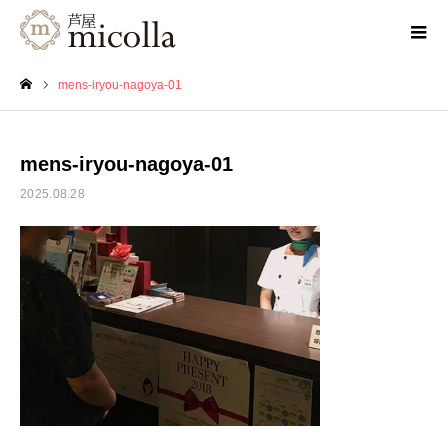
mens-iryou-nagoya-01
ホーム
mens-iryou-nagoya-01
2025.08.28