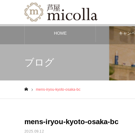
HOME
キャン
ブログ
mens-iryou-kyoto-osaka-bc
ホーム
mens-iryou-kyoto-osaka-bc
2025.09.12