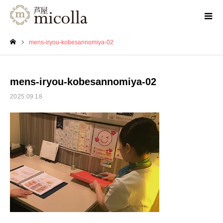
mens-iryou-kobesannomiya-02
ホーム
mens-iryou-kobesannomiya-02
2025.09.18