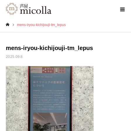
mens-iryou-kichijouji-tm_lepus
ホーム
mens-iryou-kichijouji-tm_lepus
2025.09.8