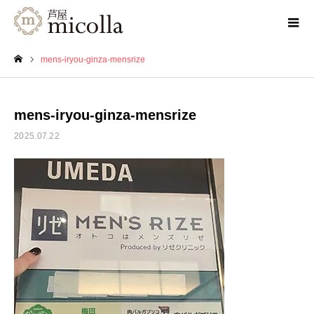
mens-iryou-ginza-mensrize
ホーム
mens-iryou-ginza-mensrize
2025.07.22