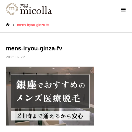
mens-iryou-ginza-fv
ホーム
mens-iryou-ginza-fv
2025.07.22