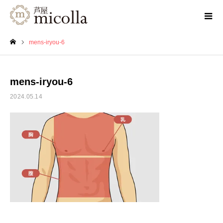
mens-iryou-6
ホーム
mens-iryou-6
2024.05.14