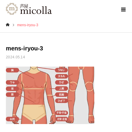
mens-iryou-3
ホーム
mens-iryou-3
2024.05.14