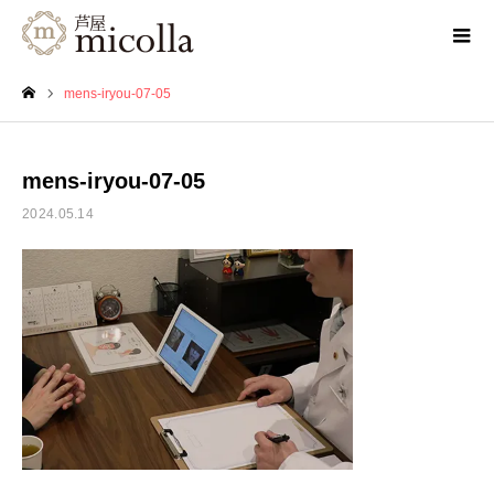
mens-iryou-07-05
ホーム
mens-iryou-07-05
2024.05.14