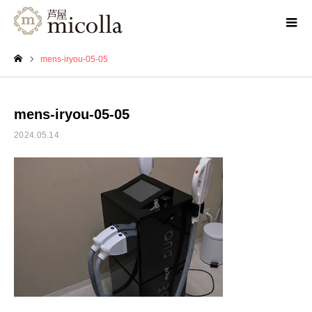
mens-iryou-05-05
ホーム
mens-iryou-05-05
2024.05.14