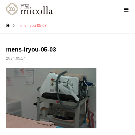
mens-iryou-05-03
ホーム
mens-iryou-05-03
2024.05.14