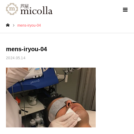
mens-iryou-04
ホーム
mens-iryou-04
2024.05.14