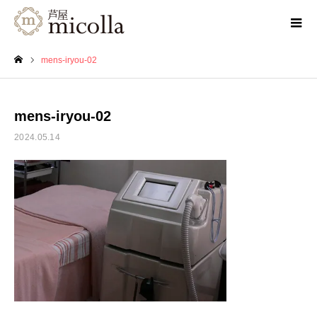
mens-iryou-02
ホーム
mens-iryou-02
2024.05.14