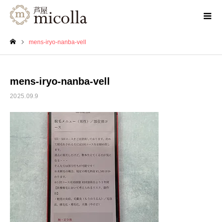
mens-iryo-nanba-vell
ホーム
mens-iryo-nanba-vell
2025.09.9