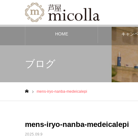
HOME
キャン
ブログ
mens-iryo-nanba-medeicalepi
ホーム
mens-iryo-nanba-medeicalepi
2025.09.9