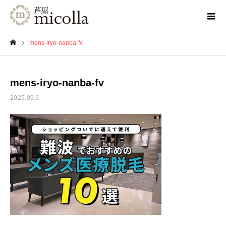
mens-iryo-nanba-fv
ホーム
mens-iryo-nanba-fv
2025.09.9