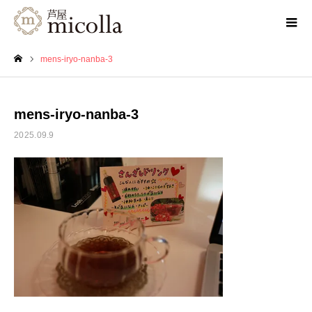
mens-iryo-nanba-3
ホーム
mens-iryo-nanba-3
2025.09.9