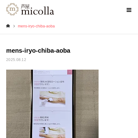
mens-iryo-chiba-aoba
ホーム
mens-iryo-chiba-aoba
2025.08.12