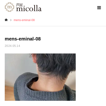
mens-eminal-08
ホーム
mens-eminal-08
2024.05.14