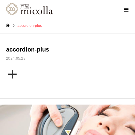
accordion-plus
ホーム
accordion-plus
2024.05.28