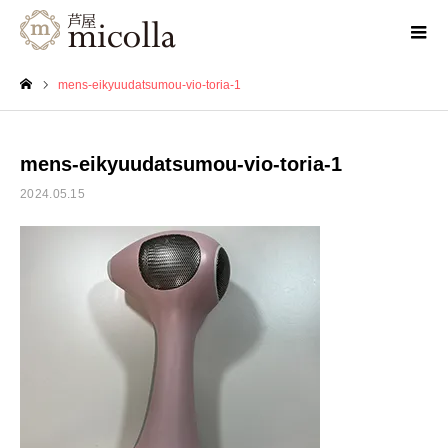
mens-eikyuudatsumou-vio-toria-1
ホーム
mens-eikyuudatsumou-vio-toria-1
2024.05.15