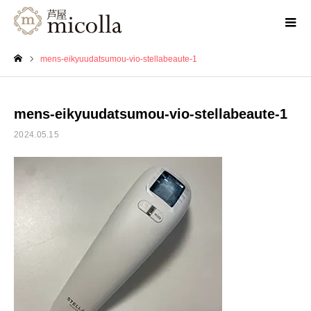
mens-eikyuudatsumou-vio-stellabeaute-1
ホーム
mens-eikyuudatsumou-vio-stellabeaute-1
2024.05.15