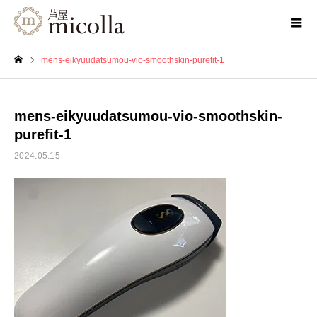
mens-eikyuudatsumou-vio-smoothskin-purefit-1
ホーム
mens-eikyuudatsumou-vio-smoothskin-
purefit-1
2024.05.15