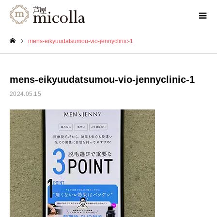
mens-eikyuudatsumou-vio-jennyclinic-1
ホーム
mens-eikyuudatsumou-vio-jennyclinic-1
2024.05.15