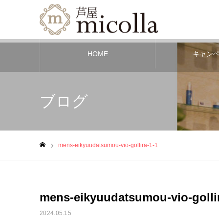
HOME
キャン
ブログ
mens-eikyuudatsumou-vio-gollira-1-1
ホーム
mens-eikyuudatsumou-vio-gollir
2024.05.15