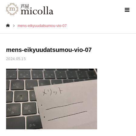
mens-eikyuudatsumou-vio-07
ホーム
mens-eikyuudatsumou-vio-07
2024.05.15