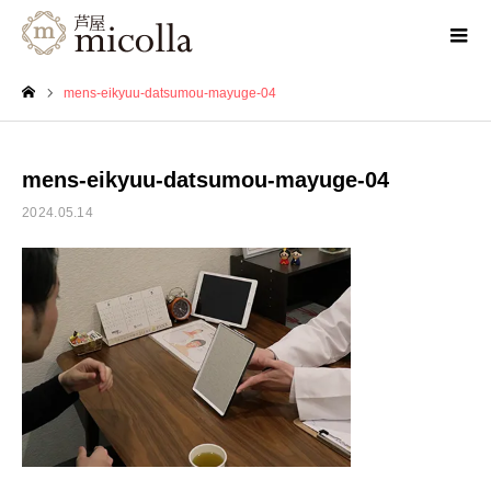
mens-eikyuu-datsumou-mayuge-04
ホーム
mens-eikyuu-datsumou-mayuge-04
2024.05.14