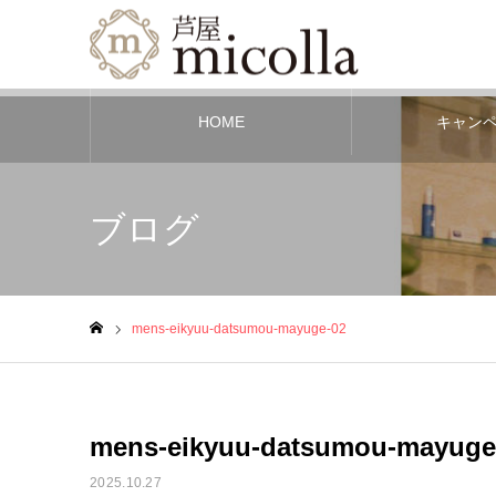
HOME
キャン
ブログ
mens-eikyuu-datsumou-mayuge-02
ホーム
mens-eikyuu-datsumou-mayuge
2025.10.27